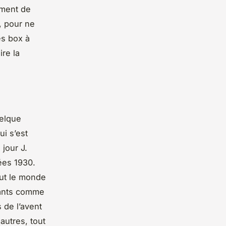
oment de
, pour ne
es box à
ire la
uelque
i s’est
 jour J.
ées 1930.
out le monde
nfants comme
 de l’avent
autres, tout