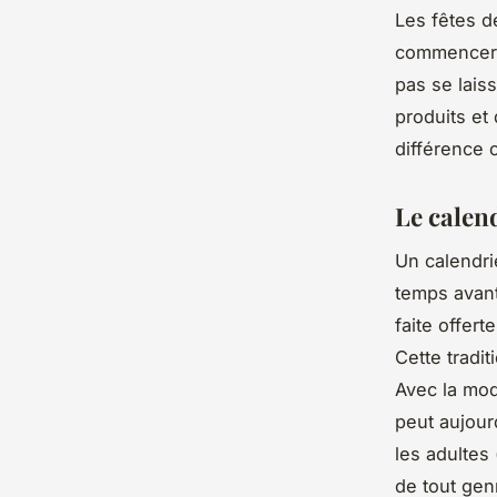
Les fêtes d
commencer p
pas se lais
produits et
différence c
Le calend
Un calendri
temps avant
faite offert
Cette tradi
Avec la mod
peut aujourd
les adultes
de tout genr