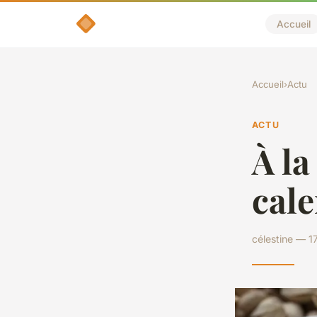
Accueil
Accueil
›
Actu
ACTU
À la
cale
célestine — 1