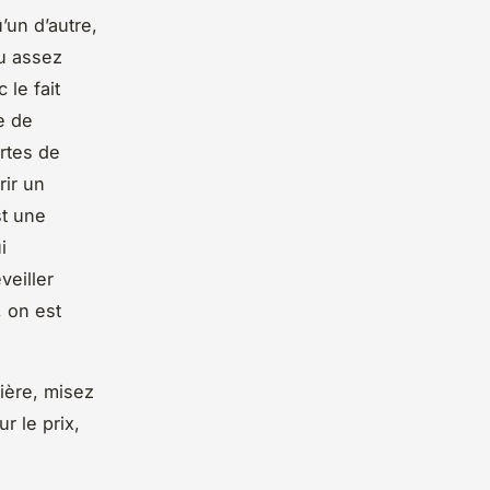
’un d’autre,
u assez
 le fait
e de
rtes de
rir un
st une
i
veiller
, on est
bière, misez
r le prix,