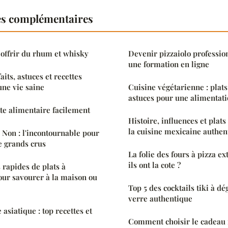
es complémentaires
offrir du rhum et whisky
Devenir pizzaiolo profession
une formation en ligne
aits, astuces et recettes
ne vie saine
Cuisine végétarienne : plats
astuces pour une alimentati
tte alimentaire facilement
Histoire, influences et pla
la cuisine mexicaine authen
Non : l'incontournable pour
e grands crus
La folie des fours à pizza ex
ils ont la cote ?
 rapides de plats à
our savourer à la maison ou
Top 5 des cocktails tiki à d
verre authentique
 asiatique : top recettes et
Comment choisir le cadeau i