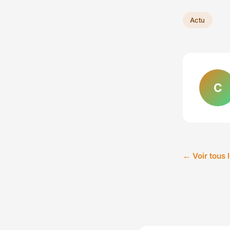
Actu
C
← Voir tous l