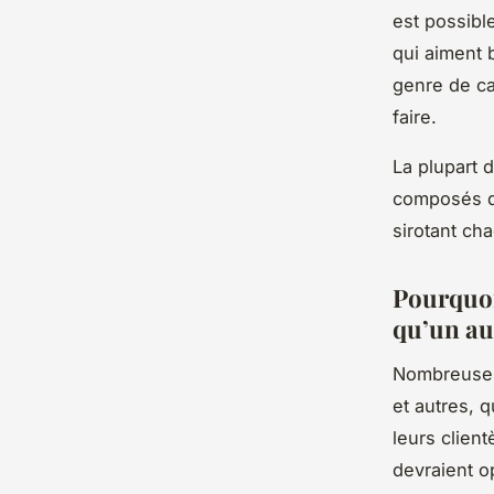
est possible
qui aiment b
genre de c
faire.
La plupart 
composés de
sirotant ch
Pourquoi 
qu’un au
Nombreuses 
et autres, 
leurs clien
devraient o