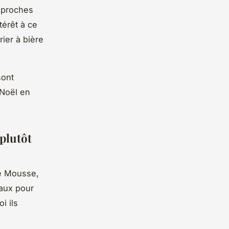
s proches
térêt à ce
rier à bière
sont
-Noël en
 plutôt
te Mousse,
naux pour
i ils